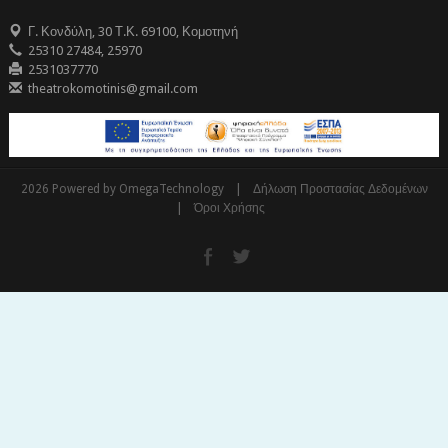
Γ. Κονδύλη, 30 Τ.Κ. 69100, Κομοτηνή
25310 27484, 25970
2531037770
theatrokomotinis@gmail.com
|
2026 Powered by OmegaTechnology
Δήλωση Προστασίας Δεδομένων
|
Όροι Χρήσης