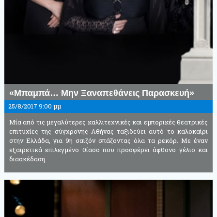
«Μπαμπά… Μην Ξαναπεθάνεις Παρασκευή»
25/8/2017 9:00 μμ
Μία από τις μεγαλύτερες καλλιτεχνικές και εμπορικές θεατρικές
επιτυχίες της σύγχρονης Αθήνας ταξιδεύει αυτό το καλοκαίρι
στην Ελλάδα, για 9η σαιζόν σπάζοντας όλα τα ρεκόρ. Με έναν
εξαιρετικά επιλεγμένο θίασο που προσφέρει άφθονο γέλιο και
διασκέδαση.