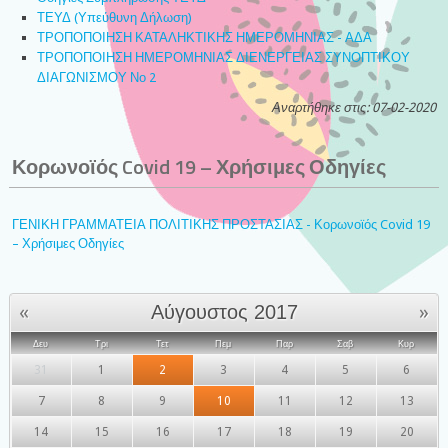
ΤΕΥΔ (Υπεύθυνη Δήλωση)
ΤΡΟΠΟΠΟΙΗΣΗ ΚΑΤΑΛΗΚΤΙΚΗΣ ΗΜΕΡΟΜΗΝΙΑΣ - ΑΔΑ
ΤΡΟΠΟΠΟΙΗΣΗ ΗΜΕΡΟΜΗΝΙΑΣ ΔΙΕΝΕΡΓΕΙΑΣ ΣΥΝΟΠΤΙΚΟΥ
ΔΙΑΓΩΝΙΣΜΟΥ Νο 2
Αναρτήθηκε στις: 07-02-2020
Κορωνοϊός Covid 19 – Χρήσιμες Οδηγίες
ΓΕΝΙΚΗ ΓΡΑΜΜΑΤΕΙΑ ΠΟΛΙΤΙΚΗΣ ΠΡΟΣΤΑΣΙΑΣ - Κορωνοϊός Covid 19
– Χρήσιμες Οδηγίες
«
»
Αύγουστος 2017
Δευ
Τρι
Τετ
Πεμ
Παρ
Σαβ
Κυρ
31
1
2
3
4
5
6
7
8
9
10
11
12
13
14
15
16
17
18
19
20