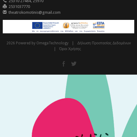
25310 27484, 25970
2531037770
theatrokomotinis@gmail.com
|
2026 Powered by OmegaTechnology
Δήλωση Προστασίας Δεδομένων
|
Όροι Χρήσης