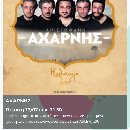
ΑΧΑΡΝΗΣ
Πέμπτη 23/07 ώρα 21:30
Τιμή εισιτηρίου: κανονικό 18€ - ανέργων 12€ - μειωμένο
(φοιτητικό, πολυτέκνων, άνω των 65 και ΑΜΕΑ) 15€