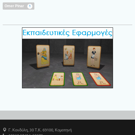
Omer Pinar
1
Γ. Κονδύλη, 30 Τ.Κ. 69100, Κομοτηνή