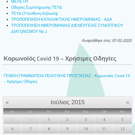
ΜΕΛΕΤΗ
Οδηγίες Συμπλήρωσης ΤΕΥΔ
ΤΕΥΔ (Υπεύθυνη Δήλωση)
ΤΡΟΠΟΠΟΙΗΣΗ ΚΑΤΑΛΗΚΤΙΚΗΣ ΗΜΕΡΟΜΗΝΙΑΣ - ΑΔΑ
ΤΡΟΠΟΠΟΙΗΣΗ ΗΜΕΡΟΜΗΝΙΑΣ ΔΙΕΝΕΡΓΕΙΑΣ ΣΥΝΟΠΤΙΚΟΥ
ΔΙΑΓΩΝΙΣΜΟΥ Νο 2
Αναρτήθηκε στις: 07-02-2020
Κορωνοϊός Covid 19 – Χρήσιμες Οδηγίες
ΓΕΝΙΚΗ ΓΡΑΜΜΑΤΕΙΑ ΠΟΛΙΤΙΚΗΣ ΠΡΟΣΤΑΣΙΑΣ - Κορωνοϊός Covid 19
– Χρήσιμες Οδηγίες
«
»
Ιούλιος 2015
Δευ
Τρι
Τετ
Πεμ
Παρ
Σαβ
Κυρ
29
30
1
2
3
4
5
6
7
8
9
10
11
12